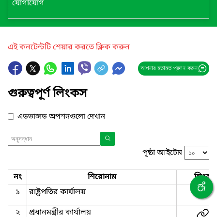
যোগাযোগ
এই কনটেন্টটি শেয়ার করতে ক্লিক করুন
আপনার মতামত প্রদান করুন
গুরুত্বপূর্ণ লিংকস
এডভান্সড অপশনগুলো দেখান
পৃষ্ঠা আইটেম
নং
শিরোনাম
লিংক
১
রাষ্ট্রপতির কার্যালয়
২
প্রধানমন্ত্রীর কার্যালয়