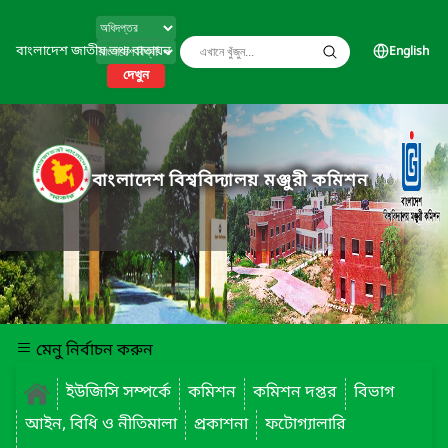
বাংলাদেশ জাতীয় তথ্য বাতায়ন
English
দেখুন
বাংলাদেশ বিশ্ববিদ্যালয় মঞ্জুরী কমিশন
মেনু নির্বাচন করুন
ইউজিসি সম্পর্কে
কমিশন
কমিশন দপ্তর
বিভাগ
আইন, বিধি ও নীতিমালা
প্রকাশনা
ফটোগ্যালারি