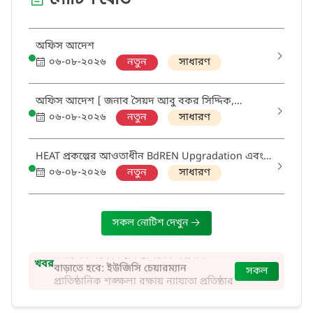
নোটিশ বোর্ড
অফিস আদেশ
০৬-০৮-২০২৬
নতুন
সাধারণ
অফিস আদেশ [ জনাব সৈয়দ আবু বকর সিদ্দিক,
প্রশাসনিক কর্মকর্তা, ইউজিসি।]
০৬-০৮-২০২৬
নতুন
সাধারণ
HEAT প্রকল্পের আওতাধীন BdREN Upgradation এবং
Campus Network সংক্রান্ত চলমান প্যাকেজ সমূহের
০৬-০৮-২০২৬
নতুন
সাধারণ
অগ্রগতি পর্যবেক্ষণ এবং সমন্বিত অগ্রগতি প্রতিবেদন
প্রস্তুতকরণের লক্ষ্যে সরেজমিন পরিদর্শন প্রসঙ্গে।
সকল নোটিশ দেখুন
সমাজের সঙ্গে বিশ্ববিদ্যালয়ের সংযোগ
বাড়াতে হবে: ইউজিসি চেয়ারম্যান
খবর
প্রাতিষ্ঠানিক শৃঙ্ক্ষলা রক্ষায় ন্যায্যতা প্রতিষ্ঠার
সকল
প্রতিশ্রুতি ইউজিসি চেয়ারম্যানের