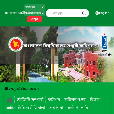
বাংলাদেশ জাতীয় তথ্য বাতায়ন
English
দেখুন
বাংলাদেশ বিশ্ববিদ্যালয় মঞ্জুরী কমিশন
মেনু নির্বাচন করুন
ইউজিসি সম্পর্কে
কমিশন
কমিশন দপ্তর
বিভাগ
আইন, বিধি ও নীতিমালা
প্রকাশনা
ফটোগ্যালারি