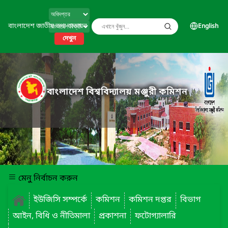
বাংলাদেশ জাতীয় তথ্য বাতায়ন
English
দেখুন
বাংলাদেশ বিশ্ববিদ্যালয় মঞ্জুরী কমিশন
মেনু নির্বাচন করুন
ইউজিসি সম্পর্কে
কমিশন
কমিশন দপ্তর
বিভাগ
আইন, বিধি ও নীতিমালা
প্রকাশনা
ফটোগ্যালারি