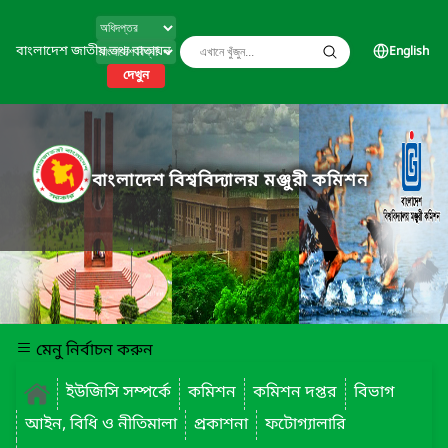
বাংলাদেশ জাতীয় তথ্য বাতায়ন
English
দেখুন
বাংলাদেশ বিশ্ববিদ্যালয় মঞ্জুরী কমিশন
মেনু নির্বাচন করুন
ইউজিসি সম্পর্কে
কমিশন
কমিশন দপ্তর
বিভাগ
আইন, বিধি ও নীতিমালা
প্রকাশনা
ফটোগ্যালারি