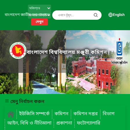
বাংলাদেশ জাতীয় তথ্য বাতায়ন
English
দেখুন
বাংলাদেশ বিশ্ববিদ্যালয় মঞ্জুরী কমিশন
মেনু নির্বাচন করুন
ইউজিসি সম্পর্কে
কমিশন
কমিশন দপ্তর
বিভাগ
আইন, বিধি ও নীতিমালা
প্রকাশনা
ফটোগ্যালারি