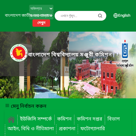
বাংলাদেশ জাতীয় তথ্য বাতায়ন
English
দেখুন
বাংলাদেশ বিশ্ববিদ্যালয় মঞ্জুরী কমিশন
মেনু নির্বাচন করুন
ইউজিসি সম্পর্কে
কমিশন
কমিশন দপ্তর
বিভাগ
আইন, বিধি ও নীতিমালা
প্রকাশনা
ফটোগ্যালারি