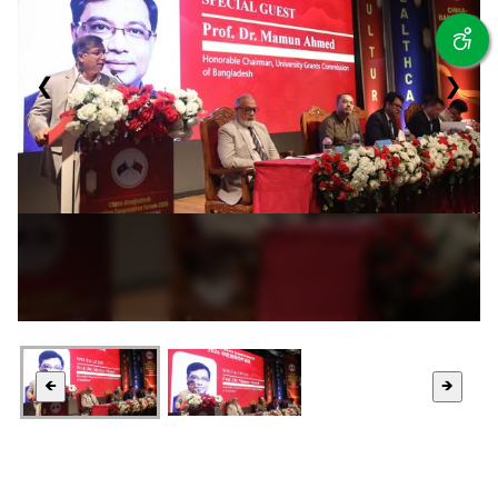
❮
❯
🡸
🡺