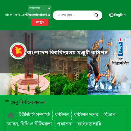
বাংলাদেশ জাতীয় তথ্য বাতায়ন
English
দেখুন
বাংলাদেশ বিশ্ববিদ্যালয় মঞ্জুরী কমিশন
মেনু নির্বাচন করুন
ইউজিসি সম্পর্কে
কমিশন
কমিশন দপ্তর
বিভাগ
আইন, বিধি ও নীতিমালা
প্রকাশনা
ফটোগ্যালারি