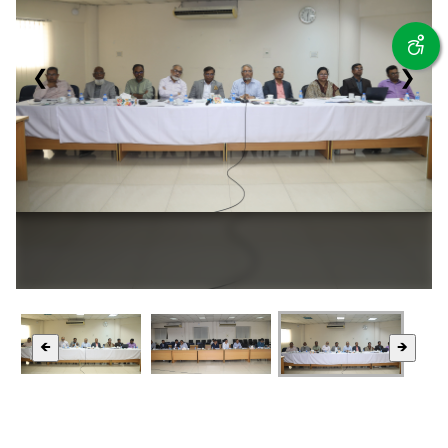
❮
❯
🡸
🡺