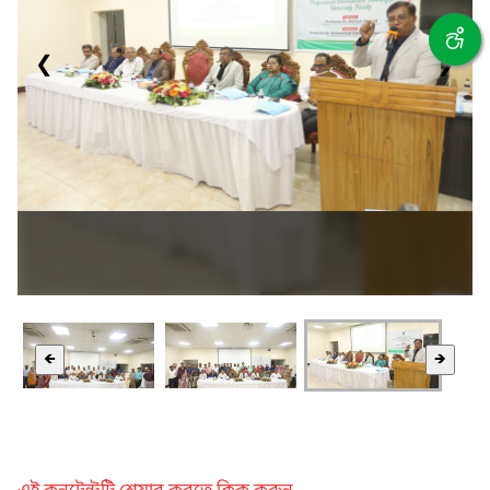
❮
❯
🡸
🡺