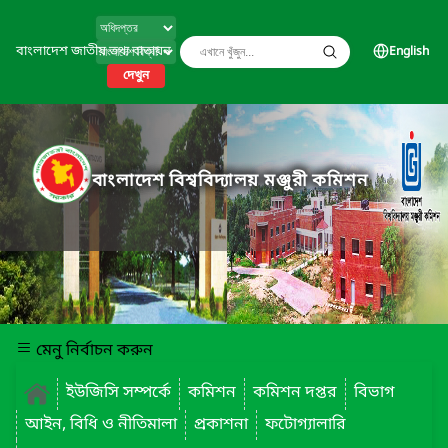
বাংলাদেশ জাতীয় তথ্য বাতায়ন
English
দেখুন
বাংলাদেশ বিশ্ববিদ্যালয় মঞ্জুরী কমিশন
মেনু নির্বাচন করুন
ইউজিসি সম্পর্কে
কমিশন
কমিশন দপ্তর
বিভাগ
আইন, বিধি ও নীতিমালা
প্রকাশনা
ফটোগ্যালারি