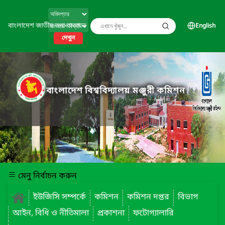
বাংলাদেশ জাতীয় তথ্য বাতায়ন
English
দেখুন
বাংলাদেশ বিশ্ববিদ্যালয় মঞ্জুরী কমিশন
মেনু নির্বাচন করুন
ইউজিসি সম্পর্কে
কমিশন
কমিশন দপ্তর
বিভাগ
আইন, বিধি ও নীতিমালা
প্রকাশনা
ফটোগ্যালারি