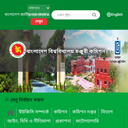
বাংলাদেশ জাতীয় তথ্য বাতায়ন
English
দেখুন
বাংলাদেশ বিশ্ববিদ্যালয় মঞ্জুরী কমিশন
মেনু নির্বাচন করুন
ইউজিসি সম্পর্কে
কমিশন
কমিশন দপ্তর
বিভাগ
আইন, বিধি ও নীতিমালা
প্রকাশনা
ফটোগ্যালারি