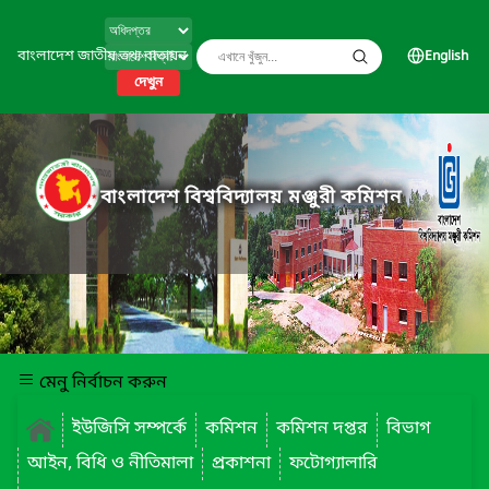
বাংলাদেশ জাতীয় তথ্য বাতায়ন
English
দেখুন
বাংলাদেশ বিশ্ববিদ্যালয় মঞ্জুরী কমিশন
মেনু নির্বাচন করুন
ইউজিসি সম্পর্কে
কমিশন
কমিশন দপ্তর
বিভাগ
আইন, বিধি ও নীতিমালা
প্রকাশনা
ফটোগ্যালারি