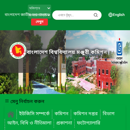
বাংলাদেশ জাতীয় তথ্য বাতায়ন
English
দেখুন
বাংলাদেশ বিশ্ববিদ্যালয় মঞ্জুরী কমিশন
মেনু নির্বাচন করুন
ইউজিসি সম্পর্কে
কমিশন
কমিশন দপ্তর
বিভাগ
আইন, বিধি ও নীতিমালা
প্রকাশনা
ফটোগ্যালারি