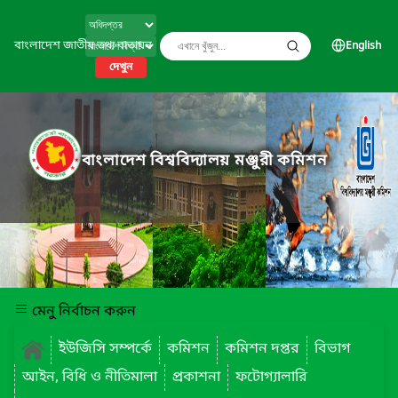
বাংলাদেশ জাতীয় তথ্য বাতায়ন
English
দেখুন
বাংলাদেশ বিশ্ববিদ্যালয় মঞ্জুরী কমিশন
মেনু নির্বাচন করুন
ইউজিসি সম্পর্কে
কমিশন
কমিশন দপ্তর
বিভাগ
আইন, বিধি ও নীতিমালা
প্রকাশনা
ফটোগ্যালারি