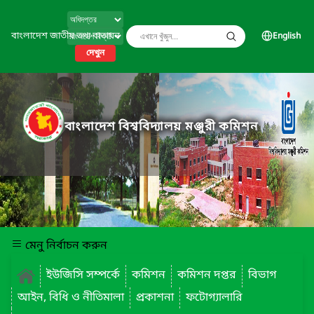
বাংলাদেশ জাতীয় তথ্য বাতায়ন
English
দেখুন
বাংলাদেশ বিশ্ববিদ্যালয় মঞ্জুরী কমিশন
মেনু নির্বাচন করুন
ইউজিসি সম্পর্কে
কমিশন
কমিশন দপ্তর
বিভাগ
আইন, বিধি ও নীতিমালা
প্রকাশনা
ফটোগ্যালারি