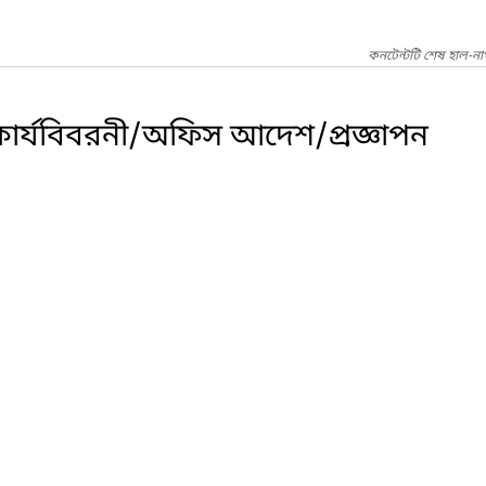
কনটেন্টটি শেষ হাল-ন
া/কার্যবিবরনী/অফিস আদেশ/প্রজ্ঞাপন