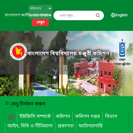
বাংলাদেশ জাতীয় তথ্য বাতায়ন
English
দেখুন
বাংলাদেশ বিশ্ববিদ্যালয় মঞ্জুরী কমিশন
মেনু নির্বাচন করুন
ইউজিসি সম্পর্কে
কমিশন
কমিশন দপ্তর
বিভাগ
আইন, বিধি ও নীতিমালা
প্রকাশনা
ফটোগ্যালারি