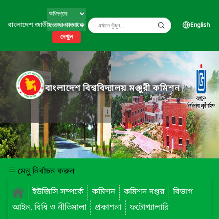
বাংলাদেশ জাতীয় তথ্য বাতায়ন
English
দেখুন
বাংলাদেশ বিশ্ববিদ্যালয় মঞ্জুরী কমিশন
মেনু নির্বাচন করুন
ইউজিসি সম্পর্কে
কমিশন
কমিশন দপ্তর
বিভাগ
আইন, বিধি ও নীতিমালা
প্রকাশনা
ফটোগ্যালারি