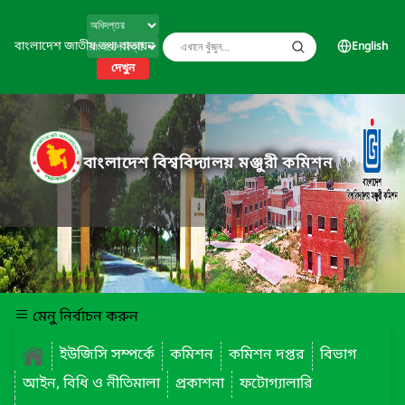
বাংলাদেশ জাতীয় তথ্য বাতায়ন
English
দেখুন
বাংলাদেশ বিশ্ববিদ্যালয় মঞ্জুরী কমিশন
মেনু নির্বাচন করুন
ইউজিসি সম্পর্কে
কমিশন
কমিশন দপ্তর
বিভাগ
আইন, বিধি ও নীতিমালা
প্রকাশনা
ফটোগ্যালারি