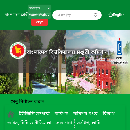
বাংলাদেশ জাতীয় তথ্য বাতায়ন
English
দেখুন
বাংলাদেশ বিশ্ববিদ্যালয় মঞ্জুরী কমিশন
মেনু নির্বাচন করুন
ইউজিসি সম্পর্কে
কমিশন
কমিশন দপ্তর
বিভাগ
আইন, বিধি ও নীতিমালা
প্রকাশনা
ফটোগ্যালারি